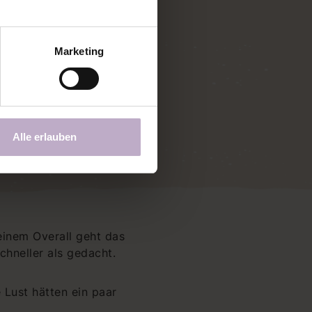
DOWNLOADEN!
Marketing
Alle erlauben
einem Overall geht das
chneller als gedacht.
 Lust hätten ein paar