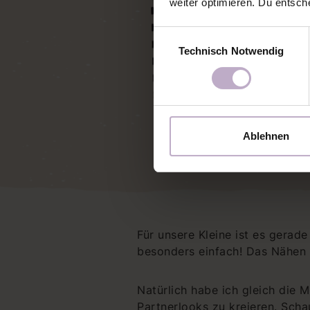
weiter optimieren. Du entsch
Einwilligungsauswahl
Technisch Notwendig
Ablehnen
Für unsere Kleine ist es gerad
besonders einfach! Das Nähen is
Natürlich habe ich gleich die 
Partnerlooks zu kreieren. Scha