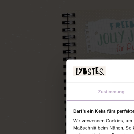
Zustimmung
Darf’s ein Keks fürs perfekt
Wir verwenden Cookies, um u
Maßschnitt beim Nähen. So k