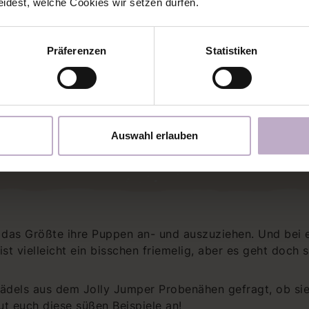
eidest, welche Cookies wir setzen dürfen.
FREEBOOK HIER 
Präferenzen
Statistiken
HERUNTERLADEN
Auswahl erlauben
e das Größte ihre Puppen an- und auszuziehen. Und bei 
t vielleicht ein bisschen friemelig, aber es geht doch s
Mädels aus dem Jolly Jumper Probenähen gefragt, ob sie
ut euch diese süßen Beispiele an!