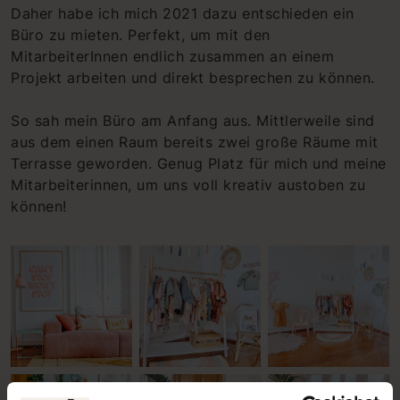
Daher habe ich mich 2021 dazu entschieden ein
Büro zu mieten. Perfekt, um mit den
MitarbeiterInnen endlich zusammen an einem
Projekt arbeiten und direkt besprechen zu können.
So sah mein Büro am Anfang aus. Mittlerweile sind
aus dem einen Raum bereits zwei große Räume mit
Terrasse geworden. Genug Platz für mich und meine
Mitarbeiterinnen, um uns voll kreativ austoben zu
können!