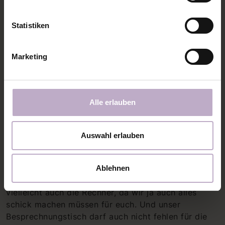
Statistiken
Marketing
Manchmal ist unser Büro auch eher ein Atelier. Ein
großer Raum zum Kreativwerden und ausprobieren.
Alle erlauben
Einen weiteren Raum haben wir für Besprechnungen
und Planungen.
Auswahl erlauben
Das Herzstück in unserem Büro sind und bleiben die
Nähmaschinen! Nur so können wir neue Schnitte
entwerfen! Na gut... und unser Stoffregal! Und der
Ablehnen
Beamer! Ohne den geht hier nichts mehr... und
vielleicht auch die Rechner, da wir ja auch alles
schick machen müssen für euch. Und unser
Besprechnungstisch darf auch nicht fehlen für die