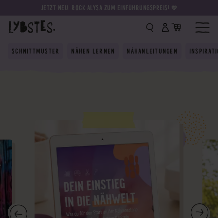
JETZT NEU: ROCK ALYSA ZUM EINFÜHRUNGSPREIS! 💛
SCHNITTMUSTER
NÄHEN LERNEN
NÄHANLEITUNGEN
INSPIRAT