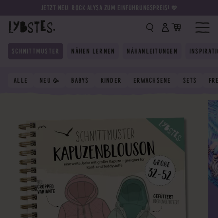
JETZT NEU: ROCK ALYSA ZUM EINFÜHRUNGSPREIS! 💛
SCHNITTMUSTER
NÄHEN LERNEN
NÄHANLEITUNGEN
INSPIRAT
ALLE
NEU 🥳
BABYS
KINDER
ERWACHSENE
SETS
FR