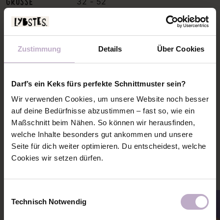
GRÖSSE
32 - 52
NAHTZUGABE
1 cm
INFO
für Webware
Zustimmung
Details
Über Cookies
DAS IST ENTHALTEN:
STOFFVERBRAUCH & MATERIAL
Darf’s ein Keks fürs perfekte Schnittmuster sein?
SCHNITTMUSTERPLAN
Wir verwenden Cookies, um unsere Website noch besser
auf deine Bedürfnisse abzustimmen – fast so, wie ein
Maßschnitt beim Nähen. So können wir herausfinden,
PASSENDE NÄHANLEITUNGEN
welche Inhalte besonders gut ankommen und unsere
Seite für dich weiter optimieren. Du entscheidest, welche
Mehr Ideen und Inspiration zu diesem Schnitt holen
Cookies wir setzen dürfen.
Einwilligungsauswahl
Technisch Notwendig