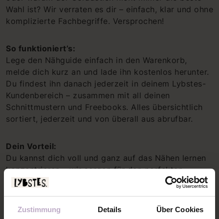
Wahl ist? Wir verraten es dir – einfach, klar und ohne
komplizierte Fachbegriffe. Versprochen!
So funktioniert’s:
Lege den Nähguide einfach in den Warenkorb,
melde dich kurz an und lade ihn kostenlos herunter.
Du findest ihn danach jederzeit in deinem Lybstes-
Kundenbereich – zusammen mit all deinen
Schnittmustern und Freebooks. Alles übersichtlich
sortiert, jederzeit und von überall aus abrufbar.
Dein Vorteil:
Du kannst dich voll und ganz auf das Nähen lernen
konzentrieren – wir sorgen für den perfekten
Überblick!
Zustimmung
Details
Über Cookies