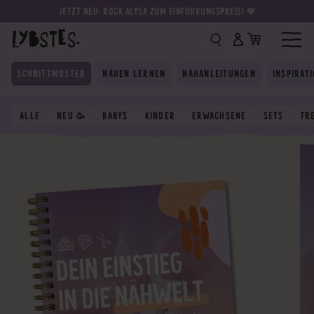
JETZT NEU: ROCK ALYSA ZUM EINFÜHRUNGSPREIS! 💛
SCHNITTMUSTER
NÄHEN LERNEN
NÄHANLEITUNGEN
INSPIRAT
ALLE
NEU 🥳
BABYS
KINDER
ERWACHSENE
SETS
FR