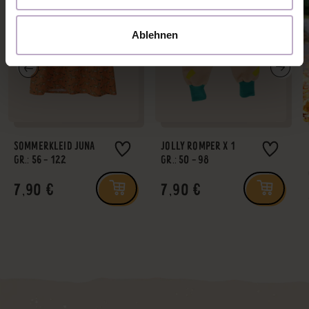
Ablehnen
SOMMERKLEID JUNA
JOLLY ROMPER X 1
GR.: 56 - 122
GR.: 50 - 98
7,90 €
7,90 €