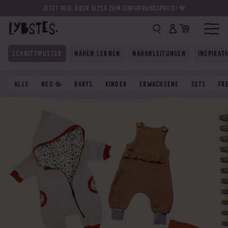
JETZT NEU: ROCK ALYSA ZUM EINFÜHRUNGSPREIS! 💛
SCHNITTMUSTER
NÄHEN LERNEN
NÄHANLEITUNGEN
INSPIRAT
ALLE
NEU 🥳
BABYS
KINDER
ERWACHSENE
SETS
FR