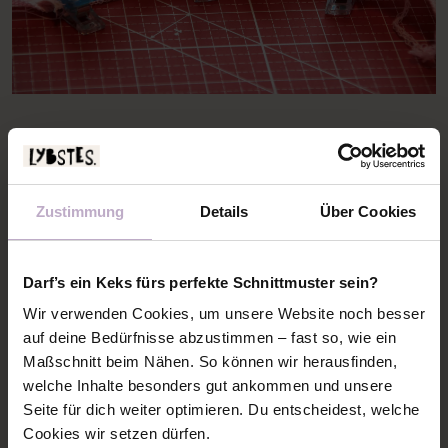
8. Für die Positionsbestimmung die Mitte des
Flügelärmels auf der Schulternaht feststecken.
Anschließend links und rechts davon Nadeln (oder
Klammern) setzen. Jetzt die Ärmel annähen.
Zustimmung
Details
Über Cookies
Darf’s ein Keks fürs perfekte Schnittmuster sein?
Wir verwenden Cookies, um unsere Website noch besser
auf deine Bedürfnisse abzustimmen – fast so, wie ein
Maßschnitt beim Nähen. So können wir herausfinden,
welche Inhalte besonders gut ankommen und unsere
Seite für dich weiter optimieren. Du entscheidest, welche
Cookies wir setzen dürfen.