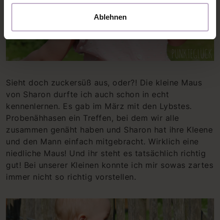
Ablehnen
Sieht doch zuckersüß aus, oder?! Die kleine Maus
von Sharon durfte ich auch schon in echt
kennenlernen. Es gab im März mit den Lybstes.
Probenähhasen ein Treffen, bei dem wir alle
zusammen genäht haben und Sharon hat ihre Kleene
und den Mann einfach mitgebracht. Wirklich eine
niedliche Maus! Und ihr steht es tatsächlich richtig
gut! Bei unserer Kleinen konnte ich mir sowas zartes
immer nicht so richtig vorstellen.