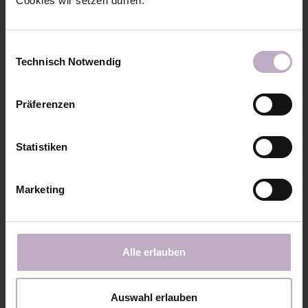
Cookies wir setzen dürfen.
Einwilligungsauswahl
Technisch Notwendig
Präferenzen
Statistiken
Marketing
Auch
Schlottis neue Kleider
hat zweimal den
Musselin gewählt, um einen luftigen Jumper für ihre
Kleinen zu nähen.
Alle erlauben
Auswahl erlauben