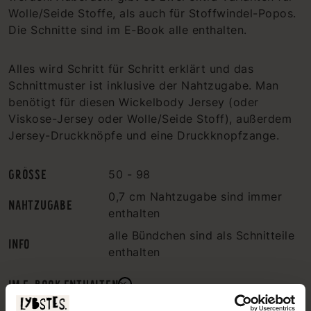
Wolle/Seide Stoffe, als auch für Stoffwindel-Popos.
Die Schnitte sind im E-Book alle enthalten.
Alles wird Schritt für Schritt erklärt und das
Schnittmuster ist inklusive der Nahtzugabe. Man
benötigt für diesen Wickelbody Jersey (oder
Viskose-Jersey oder Wolle/Seide Stoff), außerdem
Jersey-Druckknöpfe und eine Druckknopfzange.
GRÖSSE
50 - 98
0,7 cm Nahtzugabe sind immer
NAHTZUGABE
enthalten
alle Bündchen sind als Schnitteile
INFO
enthalten
IM E-BOOK ENTHALTEN
STOFFVERBRAUCH & MATERIAL