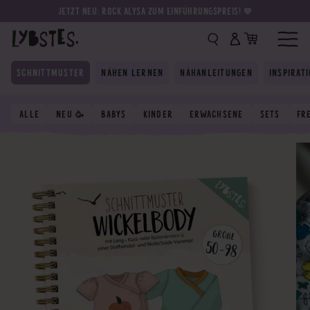
JETZT NEU: ROCK ALYSA ZUM EINFÜHRUNGSPREIS! 💛
SCHNITTMUSTER
NÄHEN LERNEN
NÄHANLEITUNGEN
INSPIRAT
ALLE
NEU 🥳
BABYS
KINDER
ERWACHSENE
SETS
FR