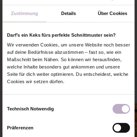
SCHNITTMUSTERPLAN
Zustimmung
Details
Über Cookies
PASSENDE NÄHANLEITUNGEN
Darf’s ein Keks fürs perfekte Schnittmuster sein?
Wir verwenden Cookies, um unsere Website noch besser
Mehr Ideen und Inspiration zu diesem Schnitt holen
auf deine Bedürfnisse abzustimmen – fast so, wie ein
Maßschnitt beim Nähen. So können wir herausfinden,
welche Inhalte besonders gut ankommen und unsere
Seite für dich weiter optimieren. Du entscheidest, welche
Cookies wir setzen dürfen.
Einwilligungsauswahl
Technisch Notwendig
Präferenzen