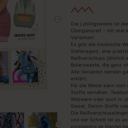
Die Lyblingsweste ist der
Überganszeit - mit drei 
Varianten!
Es gibt die klassische W
Stehkragen), eine prakt
Reißverschluss (ähnlich w
Boleroweste, die ganz o
Alle Varianten werden gef
erklärt.
Für die Weste kann man 
Stoffe vernähen. Teddysto
Webware oder auch in Je
Sweat, Denim-Stoffe oder
Die Reißverschlusslänge
und der Schnitt ist so a
problemlos im Handel b