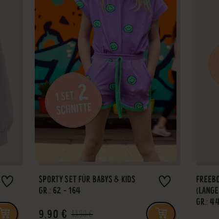
SPORTY SET FÜR BABYS & KIDS
FREEB
GR.: 62 - 164
(LANGE
GR.: 44
9,90 €
13,90 €