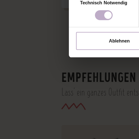
Technisch Notwendig
Ablehnen
EMPFEHLUNGEN 
Lass' ein ganzes Outfit ent