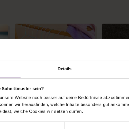
Details
e Schnittmuster sein?
nsere Website noch besser auf deine Bedürfnisse abzustimmen 
önnen wir herausfinden, welche Inhalte besonders gut ankomme
Outfit Inspiration
Alle
eidest, welche Cookies wir setzen dürfen.
N
INSPIRATION FÜR HERBST-
TUTORIA
OUTFITS
FÜR KAPU