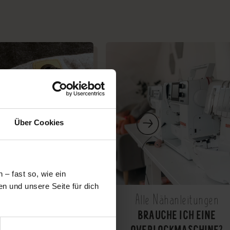
Über Cookies
– fast so, wie ein
n und unsere Seite für dich
 Nähanleitungen
Alle Nähanleitungen
L: KORDELN & ÖSEN
BRAUCHE ICH EINE
ZEN UND PUMPHOSEN!
OVERLOCKMASCHINE?