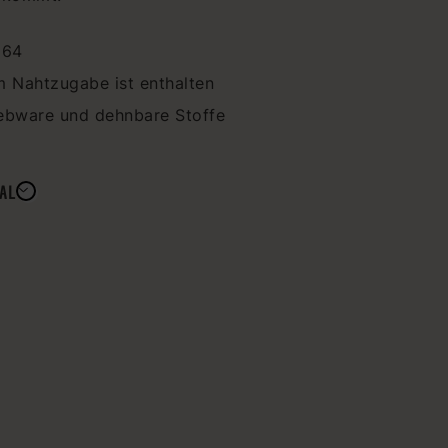
164
m Nahtzugabe ist enthalten
ebware und dehnbare Stoffe
AL