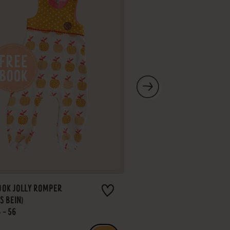
OOK JOLLY ROMPER
BLOOMER-LATZ
S BEIN)
GR.: 50 - 98
 - 56
7,90 €