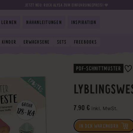
JETZT NEU: ROCK ALYSA ZUM EINFÜHRUNGSPREIS! 💛
 LERNEN
NÄHANLEITUNGEN
INSPIRATION
KINDER
ERWACHSENE
SETS
FREEBOOKS
PDF-SCHNITTMUSTER
LYBLINGSWES
7,90 €
inkl. MwSt.
IN DEN WARENKORB