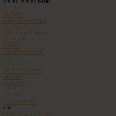
VIELEN, VIELEN DANK:
AnG-näht
annifaktur
Atelier Hufeisenhaus
by.tante.kaethe
Chillys Wunderplunder
Eivli & Stäk
enysew
fraeulein.stecknadel
genoffefa
herzens_neu
Ina liebt das Leben
Jena_sew
Josephinlove
J.P.Art
Just Sew In Love
lenas_ankernaht
Lilla
lovely things by Juliska