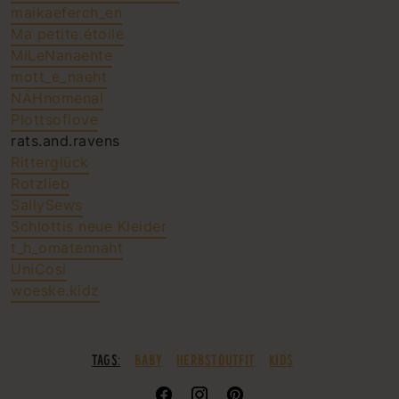
maikaeferch_en
Ma petite étoile
MiLeNanaehte
mott_e_naeht
NÄHnomenal
Plottsoflove
rats.and.ravens
Ritterglück
Rotzlieb
SallySews
Schlottis neue Kleider
t_h_omatennaht
UniCosi
woeske.kidz
TAGS:
BABY
HERBSTOUTFIT
KIDS