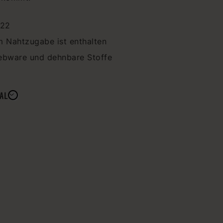
122
m Nahtzugabe ist enthalten
ebware und dehnbare Stoffe
AL