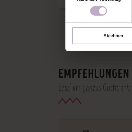
Ablehnen
EMPFEHLUNGEN 
Lass' ein ganzes Outfit ent