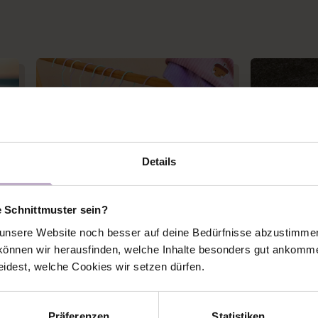
Details
e Schnittmuster sein?
nsere Website noch besser auf deine Bedürfnisse abzustimmen 
önnen wir herausfinden, welche Inhalte besonders gut ankomme
eidest, welche Cookies wir setzen dürfen.
Outfit Inspiration
Alle
N
INSPIRATION FÜR HERBST-
TUTORIA
OUTFITS
FÜR KAPU
Präferenzen
Statistiken