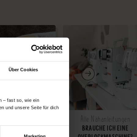
Über Cookies
– fast so, wie ein
n und unsere Seite für dich
 Nähanleitungen
Alle Nähanleitungen
L: KORDELN & ÖSEN
BRAUCHE ICH EINE
ZEN UND PUMPHOSEN!
OVERLOCKMASCHINE?
Marketing