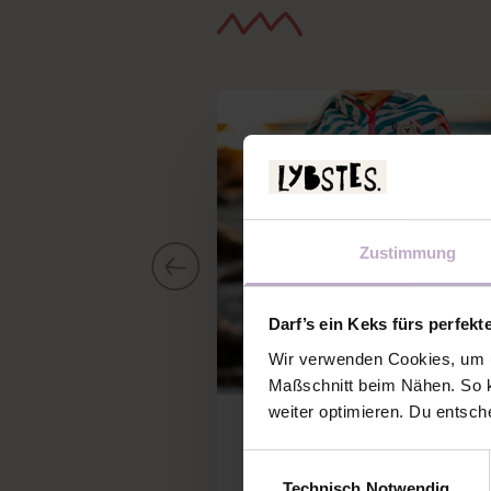
Zustimmung
Darf’s ein Keks fürs perfekt
Wir verwenden Cookies, um u
Maßschnitt beim Nähen. So k
weiter optimieren. Du entsch
Neue Schnittmuster
NEU: DIE LYBLINGSWESTE I
Einwilligungsauswahl
ALLEN KIDS-GRÖSSEN
Technisch Notwendig