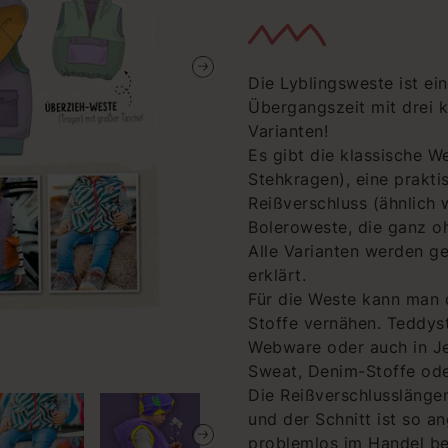
Die Lyblingsweste ist ein 
Übergangszeit mit drei 
Varianten!
Es gibt die klassische W
Stehkragen), eine prakt
Reißverschluss (ähnlich w
Boleroweste, die ganz o
Alle Varianten werden gef
erklärt.
Für die Weste kann man 
Stoffe vernähen. Teddysto
Webware oder auch in Je
Sweat, Denim-Stoffe oder
Die Reißverschlusslänge
und der Schnitt ist so a
problemlos im Handel b