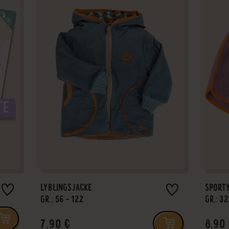
LYBLINGSJACKE
SPORT
GR.: 56 - 122
GR.: 32
7,90 €
8,90