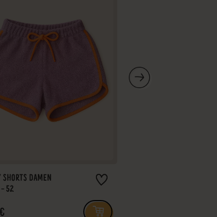
Y SHORTS DAMEN
FREEBOOK SOMMER-MILL
 - 52
GR.: 56 - 116
 €
0,50 €