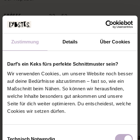
GRÖSSE
32 - 52
NAHTZUGABE
1 cm
INFO
für Webware
Zustimmung
Details
Über Cookies
ZWEI E-BOOKS ENTHALTEN
STOFFVERBRAUCH & MATERIAL
Darf’s ein Keks fürs perfekte Schnittmuster sein?
SCHNITTMUSTERPLAN
Wir verwenden Cookies, um unsere Website noch besser
auf deine Bedürfnisse abzustimmen – fast so, wie ein
Maßschnitt beim Nähen. So können wir herausfinden,
welche Inhalte besonders gut ankommen und unsere
PASSENDE NÄHANLEITUNGEN
Seite für dich weiter optimieren. Du entscheidest, welche
Cookies wir setzen dürfen.
Mehr Ideen und Inspiration zu diesem Schnitt holen
Einwilligungsauswahl
Technisch Notwendig