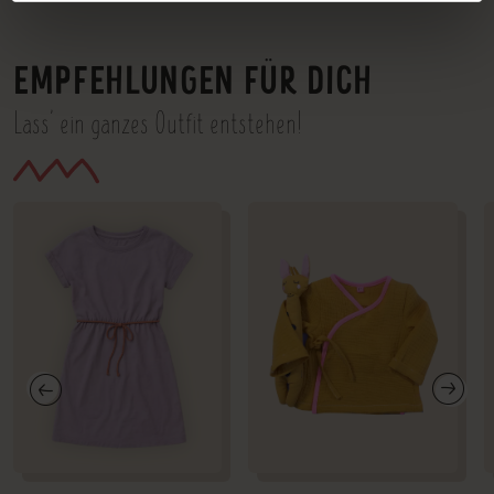
EMPFEHLUNGEN FÜR DICH
Lass' ein ganzes Outfit entstehen!