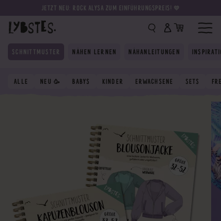
JETZT NEU: ROCK ALYSA ZUM EINFÜHRUNGSPREIS! 💛
SCHNITTMUSTER
NÄHEN LERNEN
NÄHANLEITUNGEN
INSPIRAT
ALLE
NEU 🥳
BABYS
KINDER
ERWACHSENE
SETS
FR