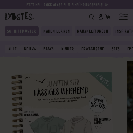
JETZT NEU: ROCK ALYSA ZUM EINFÜHRUNGSPREIS! 💛
SCHNITTMUSTER
NÄHEN LERNEN
NÄHANLEITUNGEN
INSPIRAT
ALLE
NEU 🥳
BABYS
KINDER
ERWACHSENE
SETS
FR