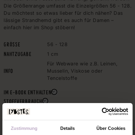
Die Größenrange umfasst die Einzelgrößen 56 - 128.
Du möchtest so etwas lieber für dich nähen? Das
lässige Strandhemd gibt es auch für Damen –
einfach hier im Shop stöbern!
GRÖSSE
56 - 128
NAHTZUGABE
1 cm
Für Webware wie z.B. Leinen,
INFO
Musselin, Viskose oder
Tencelstoffe
IM E-BOOK ENTHALTEN
STOFFVERBRAUCH
SCHNITTMUSTERPLAN
Zustimmung
Details
Über Cookies