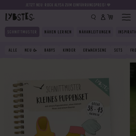
JETZT NEU: ROCK ALYSA ZUM EINFÜHRUNGSPREIS! 💛
SCHNITTMUSTER
NÄHEN LERNEN
NÄHANLEITUNGEN
INSPIRAT
ALLE
NEU 🥳
BABYS
KINDER
ERWACHSENE
SETS
FR