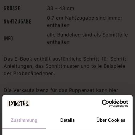
GRÖSSE
38 - 43 cm
0,7 cm Nahtzugabe sind immer
NAHTZUGABE
enthalten
alle Bündchen sind als Schnitteile
INFO
enthalten
Das E-Book enthält ausführliche Schritt-für-Schritt
Anleitungen, das Schnittmuster und tolle Beispiele
der Probenäherinnen.
Die Verkaufslizenz für das Puppenset kann hier
außerdem erworben werden.
Zustimmung
Details
Über Cookies
PASSENDE NÄHANLEITUNGEN