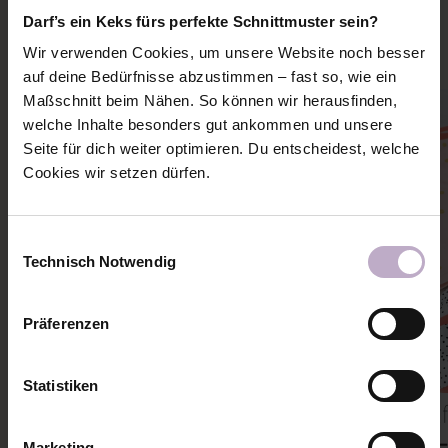
Mehr Ideen und Inspiration zu diesem Schnitt holen
Darf’s ein Keks fürs perfekte Schnittmuster sein?
Wir verwenden Cookies, um unsere Website noch besser
auf deine Bedürfnisse abzustimmen – fast so, wie ein
Maßschnitt beim Nähen. So können wir herausfinden,
welche Inhalte besonders gut ankommen und unsere
Seite für dich weiter optimieren. Du entscheidest, welche
Cookies wir setzen dürfen.
Einwilligungsauswahl
Technisch Notwendig
Präferenzen
Statistiken
Alle Nähanleitungen
Outf
TUTORIAL: KORDELN & ÖSEN FÜR
MUSTERMIX-
Marketing