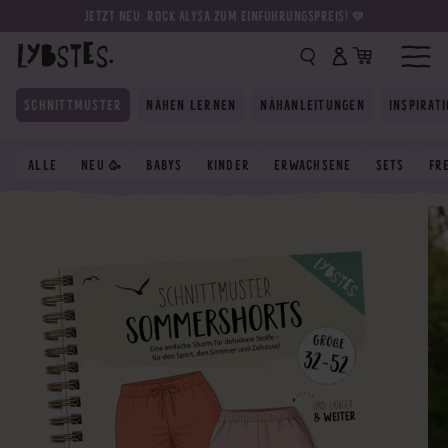
JETZT NEU: ROCK ALYSA ZUM EINFÜHRUNGSPREIS! 💛
SCHNITTMUSTER
NÄHEN LERNEN
NÄHANLEITUNGEN
INSPIRAT
ALLE
NEU 🥳
BABYS
KINDER
ERWACHSENE
SETS
FR