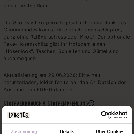
einem weiten Bein.
Die Shorts ist körpernah geschnitten und dank des
Gummibundes kannst du einfach hineinschlüpfen,
ganz ohne Reißverschluss oder Knopf. Der optionale
Fake-Hosenschlitz gibt ihr trotzdem einen
"Hosenlook". Taschen, Schleifen und Gürtel sind
auch möglich.
Aktualisierung am 29.06.2026: Bitte neu
herunterladen, leider fehlte bei den A4 Dateien der
Anschnitt am PDF-Dokument.
STOFFVERBRAUCH & STOFFEMPFEHLUNG
SCHNITTMUSTERÜBERSICHT
KONFEKTIONSGRÖSSEN & FERTIGMASSE
Zustimmung
Details
Über Cookies