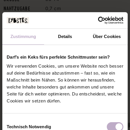
NAHTZUGABE
0,7 cm
für Kord, Jeans, Waffel Jersey
oder Sweat. Außerdem 2,5 cm
INFO
breites Gummi und 2 Holzknöpfe
Zustimmung
Details
Über Cookies
oder Jerseydrücker
STOFFVERBRAUCH
Darf’s ein Keks fürs perfekte Schnittmuster sein?
SCHNITTMUSTERPLAN
Wir verwenden Cookies, um unsere Website noch besser
auf deine Bedürfnisse abzustimmen – fast so, wie ein
Maßschnitt beim Nähen. So können wir herausfinden,
welche Inhalte besonders gut ankommen und unsere
PASSENDE NÄHANLEITUNGEN
Seite für dich weiter optimieren. Du entscheidest, welche
Mehr Ideen und Inspiration zu diesem Schnitt holen
Cookies wir setzen dürfen.
Einwilligungsauswahl
Technisch Notwendig