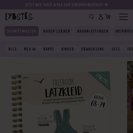
JETZT NEU: ROCK ALYSA ZUM EINFÜHRUNGSPREIS! 💛
SCHNITTMUSTER
NÄHEN LERNEN
NÄHANLEITUNGEN
INSPIRAT
ALLE
NEU 🥳
BABYS
KINDER
ERWACHSENE
SETS
FR