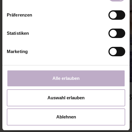
Präferenzen
Statistiken
Marketing
Alle erlauben
Alle Nähanleitungen
Neue 
NÄHANLEITUNG:
NEU: DIE ER
Auswahl erlauben
WEIHNACHTSBAUM-LATZKLEID
Ablehnen