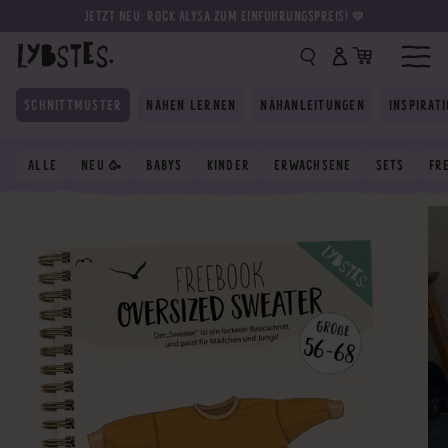
JETZT NEU: ROCK ALYSA ZUM EINFÜHRUNGSPREIS! 💛
SCHNITTMUSTER
NÄHEN LERNEN
NÄHANLEITUNGEN
INSPIRAT
ALLE
NEU 🥳
BABYS
KINDER
ERWACHSENE
SETS
FR