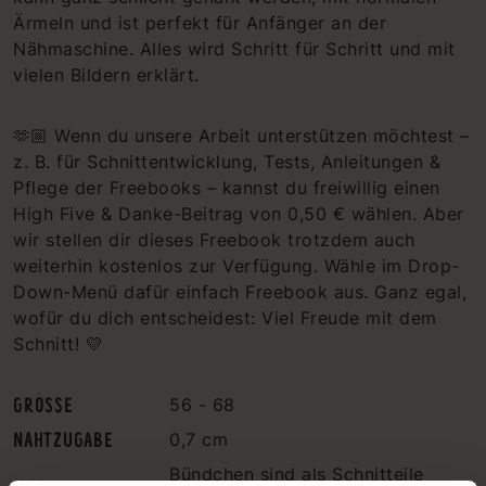
Ärmeln und ist perfekt für Anfänger an der
Nähmaschine. Alles wird Schritt für Schritt und mit
vielen Bildern erklärt.
🫶🏼 Wenn du unsere Arbeit unterstützen möchtest –
z. B. für Schnittentwicklung, Tests, Anleitungen &
Pflege der Freebooks – kannst du freiwillig einen
High Five & Danke-Beitrag von 0,50 € wählen. Aber
wir stellen dir dieses Freebook trotzdem auch
weiterhin kostenlos zur Verfügung. Wähle im Drop-
Down-Menü dafür einfach Freebook aus. Ganz egal,
wofür du dich entscheidest: Viel Freude mit dem
Schnitt! 💛
GRÖSSE
56 - 68
NAHTZUGABE
0,7 cm
Bündchen sind als Schnitteile