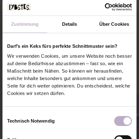
INFO
enthalten
STOFFVERBRAUCH
Zustimmung
Details
Über Cookies
SCHNITTMUSTERPLAN
Darf’s ein Keks fürs perfekte Schnittmuster sein?
PASSENDE NÄHANLEITUNGEN
Wir verwenden Cookies, um unsere Website noch besser
auf deine Bedürfnisse abzustimmen – fast so, wie ein
Mehr Ideen und Inspiration zu diesem Schnitt holen
Maßschnitt beim Nähen. So können wir herausfinden,
welche Inhalte besonders gut ankommen und unsere
Seite für dich weiter optimieren. Du entscheidest, welche
Cookies wir setzen dürfen.
Einwilligungsauswahl
Technisch Notwendig