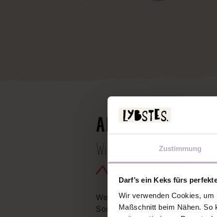
ANLEITUNG
Wie man die Kapuze an de
Zustimmung
Darf’s ein Keks fürs perfekt
Wir verwenden Cookies, um u
Wer den Oversized Sweater mit
Maßschnitt beim Nähen. So k
Sommersweat/French Terry oder