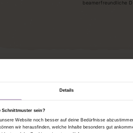
beamerfreundliche Dat
n Sweater näht
Details
e Schnittmuster sein?
nsere Website noch besser auf deine Bedürfnisse abzustimmen 
 Kapuze näht, sollte unbedingt dehnbaren Sweat verwe
önnen wir herausfinden, welche Inhalte besonders gut ankomme
 normalen Sweat. Keinen angerauten, der kaum dehnbar