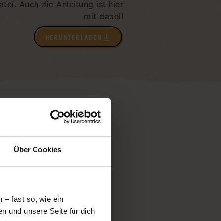
ei. Auch die Anleitung ist hier
mit dabei!
HERUNTERLADEN
Über Cookies
– fast so, wie ein
nden. Also
n und unsere Seite für dich
 ist. Denn sonst kann es