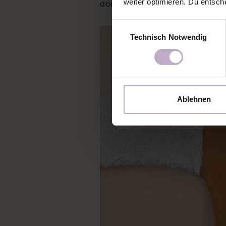
weiter optimieren. Du entsch
doch zu eng werden mit der K
Einwilligungsauswahl
Technisch Notwendig
Ablehnen