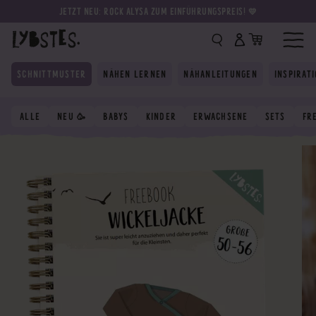
JETZT NEU: ROCK ALYSA ZUM EINFÜHRUNGSPREIS! 💛
SCHNITTMUSTER
NÄHEN LERNEN
NÄHANLEITUNGEN
INSPIRAT
ALLE
NEU 🥳
BABYS
KINDER
ERWACHSENE
SETS
FR