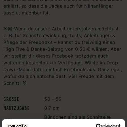
erklärt, so dass die Jacke auch für Nähanfänger
absolut machbar ist.
🫶🏼 Wenn du unsere Arbeit unterstützen möchtest –
z. B. für Schnittentwicklung, Tests, Anleitungen &
Pflege der Freebooks – kannst du freiwillig einen
High Five & Danke-Beitrag von 0,50 € wählen. Aber
wir stellen dir dieses Freebook trotzdem auch
weiterhin kostenlos zur Verfügung. Wähle im Drop-
Down-Menü dafür einfach Freebook aus. Ganz egal,
wofür du dich entscheidest: Viel Freude mit dem
Schnitt! 💛
GRÖSSE
50 - 56
NAHTZUGABE
0,7 cm
Bündchen sind als Schnitteile
INFO
enthalten