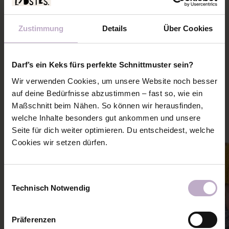
STOFFVERBRAUCH
Zustimmung
Details
Über Cookies
SCHNITTMUSTERPLAN
Darf’s ein Keks fürs perfekte Schnittmuster sein?
PASSENDE NÄHANLEITUNGEN
Wir verwenden Cookies, um unsere Website noch besser
auf deine Bedürfnisse abzustimmen – fast so, wie ein
Mehr Ideen und Inspiration zu diesem Schnitt holen
Maßschnitt beim Nähen. So können wir herausfinden,
welche Inhalte besonders gut ankommen und unsere
Seite für dich weiter optimieren. Du entscheidest, welche
Cookies wir setzen dürfen.
Einwilligungsauswahl
Technisch Notwendig
Präferenzen