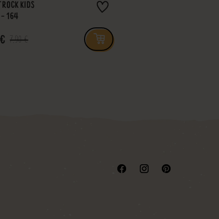
ROCK KIDS
TEDDYJACKE KIDS
 - 164
GR.: 116 - 164
 €
8,90 €
7,90 €