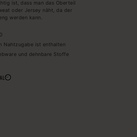
tig ist, dass man das Oberteil
eat oder Jersey näht, da der
 eng werden kann.
0
m Nahtzugabe ist enthalten
ebware und dehnbare Stoffe
AL