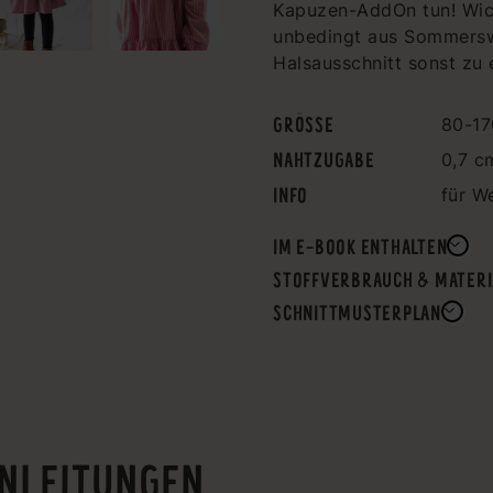
Kapuzen-AddOn tun! Wich
unbedingt aus Sommersw
Halsausschnitt sonst zu
GRÖSSE
80-17
NAHTZUGABE
0,7 c
INFO
für W
IM E-BOOK ENTHALTEN
STOFFVERBRAUCH & MATERI
SCHNITTMUSTERPLAN
NLEITUNGEN