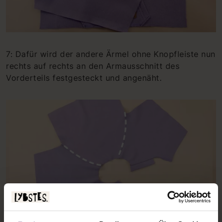
7: Dafür wird der andere Ärmel ohne Knopfleiste nun
rechts auf rechts an den Armausschnitt des
Vorderteils festgesteckt und angenäht.