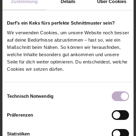
Zustimmung
Details
Über Cookies
8: Dann den Ärmel rechts auf rechts auf das
Darf’s ein Keks fürs perfekte Schnittmuster sein?
Rückteil legen und annähen. Auch der Ärmel mit der
Wir verwenden Cookies, um unsere Website noch besser
Knopfleiste muss nun bereits an das Rückteil
auf deine Bedürfnisse abzustimmen – fast so, wie ein
angenäht werden.
Maßschnitt beim Nähen. So können wir herausfinden,
welche Inhalte besonders gut ankommen und unsere
Seite für dich weiter optimieren. Du entscheidest, welche
Cookies wir setzen dürfen.
Einwilligungsauswahl
Technisch Notwendig
Präferenzen
Statistiken