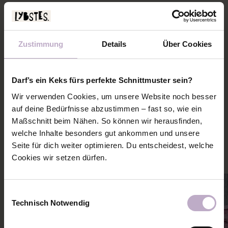
INFO
alle Größen!
IM E-BOOK ENTHALTEN
Zustimmung
Details
Über Cookies
STOFFVERBRAUCH
SCHNITTMUSTERPLAN
Darf’s ein Keks fürs perfekte Schnittmuster sein?
Wir verwenden Cookies, um unsere Website noch besser
auf deine Bedürfnisse abzustimmen – fast so, wie ein
PASSENDE NÄHANLEITUNGEN
Maßschnitt beim Nähen. So können wir herausfinden,
welche Inhalte besonders gut ankommen und unsere
Mehr Ideen und Inspiration zu diesem Schnitt holen
Seite für dich weiter optimieren. Du entscheidest, welche
Cookies wir setzen dürfen.
Einwilligungsauswahl
Technisch Notwendig