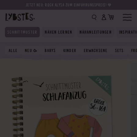
JETZT NEU: ROCK ALYSA ZUM EINFÜHRUNGSPREIS! 💛
SCHNITTMUSTER
NÄHEN LERNEN
NÄHANLEITUNGEN
INSPIRAT
ALLE
NEU 🥳
BABYS
KINDER
ERWACHSENE
SETS
FR