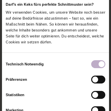
Darf’s ein Keks fürs perfekte Schnittmuster sein?
Wir verwenden Cookies, um unsere Website noch besser
auf deine Bedürfnisse abzustimmen – fast so, wie ein
Maßschnitt beim Nähen. So können wir herausfinden,
welche Inhalte besonders gut ankommen und unsere
Seite für dich weiter optimieren. Du entscheidest, welche
Cookies wir setzen dürfen.
Einwilligungsauswahl
Technisch Notwendig
Präferenzen
4. Jetzt die Knöpfe mit gleichmäßigem Abstand
anbringen. Das ist ein Sweater mit Volant in Gr. 104.
Hier habe ich 2,5 cm große Holzknöpfe gewählt.
Statistiken
Marketing