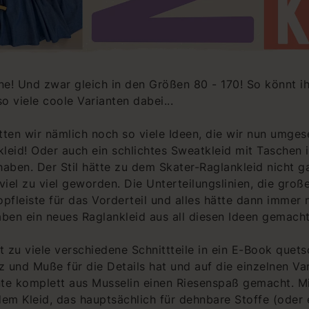
ne! Und zwar gleich in den Größen 80 - 170! So könnt ihr
o viele coole Varianten dabei...
tten wir nämlich noch so viele Ideen, die wir nun umges
hkleid! Oder auch ein schlichtes Sweatkleid mit Taschen
haben. Der Stil hätte zu dem Skater-Raglankleid nicht g
el zu viel geworden. Die Unterteilungslinien, die große
pfleiste für das Vorderteil und alles hätte dann immer nu
aben ein neues Raglankleid aus all diesen Ideen gemacht
 zu viele verschiedene Schnittteile in ein E-Book quets
tz und Muße für die Details hat und auf die einzelnen V
ante komplett aus Musselin einen Riesenspaß gemacht. Mi
m Kleid, das hauptsächlich für dehnbare Stoffe (oder e