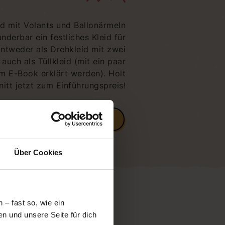
d mit Volants und Ballonärmeln
nderbar ein festliches Kleid für
ntweder als Drehkleid mit zwei
auch als Tüllkleid (mit ein paar
m E-Book erklärt werden). Holt
itt jetzt zum Einführungspreis!
ZUM SHOP
Über Cookies
– fast so, wie ein
n und unsere Seite für dich