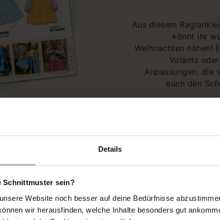
Aus diesem Raglanklei
könnt ihr wu
Weihnachten nähen! E
Volants oder 
Anpassungen, die i
euch den Schn
Details
e Schnittmuster sein?
nsere Website noch besser auf deine Bedürfnisse abzustimmen 
YPEN
önnen wir herausfinden, welche Inhalte besonders gut ankomme