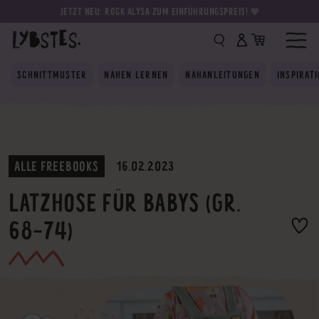
JETZT NEU: ROCK ALYSA ZUM EINFÜHRUNGSPREIS! 💛
SCHNITTMUSTER
NÄHEN LERNEN
NÄHANLEITUNGEN
INSPIRAT
ALLE FREEBOOKS
16.02.2023
LATZHOSE FÜR BABYS (GR.
68-74)