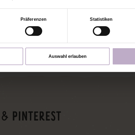
20,00 €
Präferenzen
Statistiken
inkl. MwSt.
1 JAHRES VERKAUFSLIZENZ
75
Auswahl erlauben
IN DEN WARENKORB
 & PINTEREST