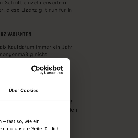
en Schnitt einzeln erworben
 diese Lizenz gilt nun für In-
ENZ VARIANTEN:
 ab Kaufdatum immer ein Jahr
r mengenmäßig nicht
 Hiermit könnt ihr zeitlich
ittes nähen und verkaufen.
Über Cookies
teller zu nennen. Online im
 oder in Shops, entweder auf
ketten/Preisschild. Auch in den
 verlinken.
– fast so, wie ein
n und unsere Seite für dich
e beim Verkaufen!