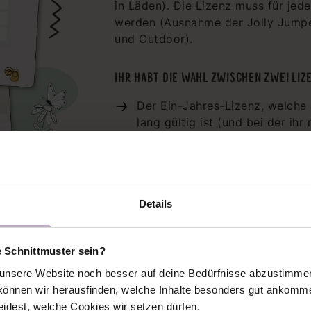
in Läden). Die Lizenz muss für jed
werden (Ausnahme der Jolly Jumper,
und Outdoor).
IHR HABT DIE WAHL ZWISCHEN ZWEI LIZ
Der Ein-Jahres-Lizenz, welche
lang gültig ist (und bei der ih
eingeschränkt seid).
Oder ihr wählt die Stück-Lizenz.
unbegrenzt 75 Teile eines Schn
Details
"Lybstes." ist immer als Schnitthers
Beschreibungstext und auf Märkten
einem extra Schild oder auf den Eti
e Schnittmuster sein?
sozialen Medien bitte mit @lybstes
nsere Website noch besser auf deine Bedürfnisse abzustimmen 
önnen wir herausfinden, welche Inhalte besonders gut ankomme
Wir wünschen euch ganz viel Freud
eidest, welche Cookies wir setzen dürfen.