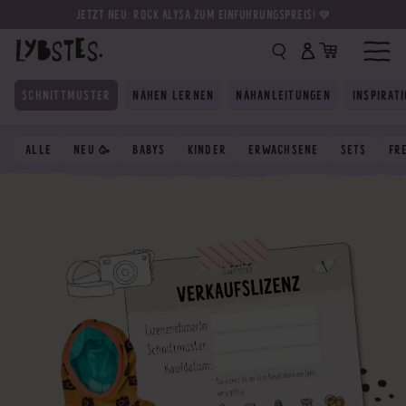
JETZT NEU: ROCK ALYSA ZUM EINFÜHRUNGSPREIS! 💛
SCHNITTMUSTER
NÄHEN LERNEN
NÄHANLEITUNGEN
INSPIRAT
ALLE
NEU 🥳
BABYS
KINDER
ERWACHSENE
SETS
FR