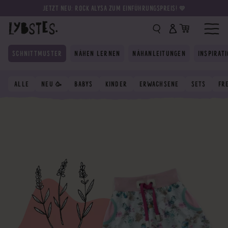
JETZT NEU: ROCK ALYSA ZUM EINFÜHRUNGSPREIS! 💛
SCHNITTMUSTER
NÄHEN LERNEN
NÄHANLEITUNGEN
INSPIRAT
ALLE
NEU 🥳
BABYS
KINDER
ERWACHSENE
SETS
FR