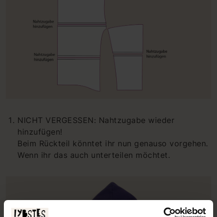
NICHT VERGESSEN: Nahtzugabe wieder
hinzufügen!
Beim Rückteil könntet ihr nun genauso vorgehen.
Wenn ihr das auch unterteilen möchtet.