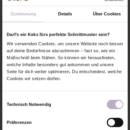
Zustimmung
Details
Über Cookies
Darf’s ein Keks fürs perfekte Schnittmuster sein?
Wir verwenden Cookies, um unsere Website noch besser
auf deine Bedürfnisse abzustimmen – fast so, wie ein
Maßschnitt beim Nähen. So können wir herausfinden,
welche Inhalte besonders gut ankommen und unsere
Jetzt kann zugeschnitten werden. Am besten
Seite für dich weiter optimieren. Du entscheidest, welche
sieht es aus, wenn ihr für die Kapuze und den
Cookies wir setzen dürfen.
oberen Bereich den gleichen Stoff wählt. Den
oberen Bereich haben wir hier bereits komplett
fertig genäht. Die Schulternähte sind auch
Einwilligungsauswahl
Technisch Notwendig
bereits geschlossen.
Präferenzen