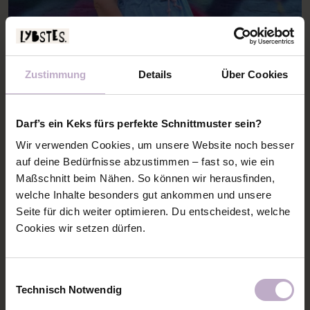
Zustimmung
Details
Über Cookies
Darf’s ein Keks fürs perfekte Schnittmuster sein?
Wir verwenden Cookies, um unsere Website noch besser
auf deine Bedürfnisse abzustimmen – fast so, wie ein
Maßschnitt beim Nähen. So können wir herausfinden,
welche Inhalte besonders gut ankommen und unsere
AUCH MIT LANGEN ÄRMELN
Seite für dich weiter optimieren. Du entscheidest, welche
MÖGLICH!
Cookies wir setzen dürfen.
Für milde Sommerabende genau das Richtige!
Einwilligungsauswahl
Technisch Notwendig