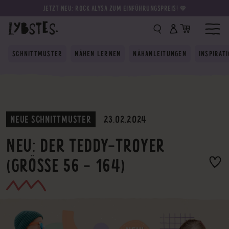
JETZT NEU: ROCK ALYSA ZUM EINFÜHRUNGSPREIS! 💛
SCHNITTMUSTER
NÄHEN LERNEN
NÄHANLEITUNGEN
INSPIRAT
NEUE SCHNITTMUSTER
23.02.2024
NEU: DER TEDDY-TROYER
(GRÖSSE 56 - 164)