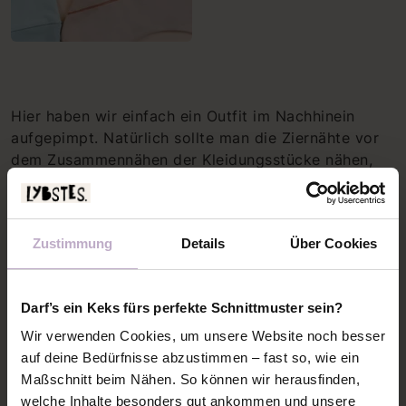
Hier haben wir einfach ein Outfit im Nachhinein
aufgepimpt. Natürlich sollte man die Ziernähte vor
dem Zusammennähen der Kleidungsstücke nähen,
damit die Abschlüsse schöner werden. Aber in
diesem Fall hat es auch so gut funktioniert.
Zustimmung
Details
Über Cookies
Das Sweatshirt hat das typische Dreieck vorne
unterm Halsausschnitt bekommen. Die Pumphose
hat die typischen Lybstes-Unterteilungen als
Darf’s ein Keks fürs perfekte Schnittmuster sein?
Ziernaht bekommen und der Body wurde nochmal
klassisch mit einer Doppelnaht neben dem
Wir verwenden Cookies, um unsere Website noch besser
Bündchen entlang abgesteppt.
auf deine Bedürfnisse abzustimmen – fast so, wie ein
Maßschnitt beim Nähen. So können wir herausfinden,
welche Inhalte besonders gut ankommen und unsere