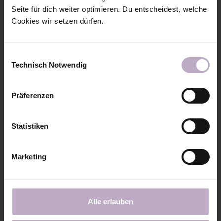
Seite für dich weiter optimieren. Du entscheidest, welche
DIE COVERSTITCH VON JANOME IN
Cookies wir setzen dürfen.
AKTION!
Einwilligungsauswahl
Hier gibt es nochmal ein paar Detailbilder! Auch die
Technisch Notwendig
Bedienungsanleitung ist schön übersichtlich
Präferenzen
Statistiken
Marketing
Alle erlauben