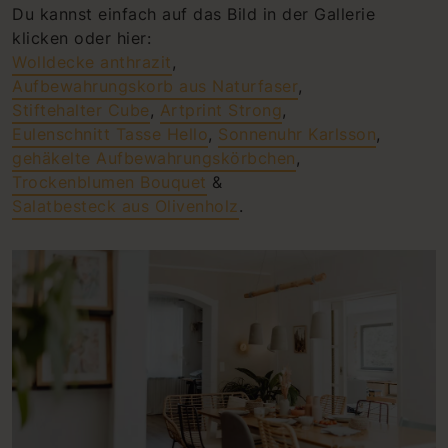
Du kannst einfach auf das Bild in der Gallerie
klicken oder hier:
Wolldecke anthrazit
,
Aufbewahrungskorb aus Naturfaser
,
Stiftehalter Cube
,
Artprint Strong
,
Eulenschnitt Tasse Hello
,
Sonnenuhr Karlsson
,
gehäkelte Aufbewahrungskörbchen
,
Trockenblumen Bouquet
&
Salatbesteck aus Olivenholz
.