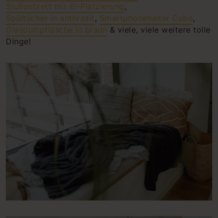
Stullenbrett mit Ei-Platzierung
,
Spültücher in anthrazit
,
Smartphonehalter Cube
,
Glaspumpflasche in braun
& viele, viele weitere tolle
Dinge!