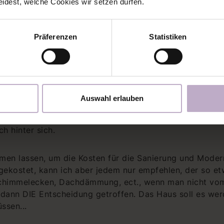
eidest, welche Cookies wir setzen dürfen.
Präferenzen
Statistiken
n wir es uns zum ersten Mal angeschaut und uns sofort i
Auswahl erlauben
d ist einfach so richtig schön groß! Aber beim Haus war
iges gemacht werden. Der Energieausweis ist eher im du
h hinter sich.
en lassen, um die Kosten für die Sanierung und Moder
gekostet, kann ich aber jedem nur empfehlen, der so et
Schimmelecken, Dachdämmung, ect., wenn man nicht vom
dann DIE Entscheidung getroffen. Das Haus soll es wer
ssen...