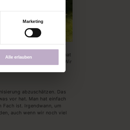
Marketing
n den Garten verliebt! Der hat
Alle erlauben
en wir nicht sofort sicher. Wir
nkelroten Bereich und das
nisierung abzuschätzen. Das
was vor hat. Man hat einfach
 Fach ist. Irgendwann, um
den, auch wenn wir noch viel