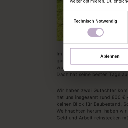
weiter optimieren. Du entsch
Einwilligungsauswahl
Technisch Notwendig
Im August letzten Jahres hatte
Ablehnen
ganz viel alten Baumbestand un
wussten, hier müsste noch ein
Dach hat seine besten Tage auc
Wir haben zwei Gutachter komm
hat uns insgesamt rund 800 € 
keinen Blick für Baubestand, 
Weihnachten herum, haben wir 
Geld und Arbeit reinstecken mü