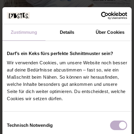
Zustimmung
Details
Über Cookies
Darf’s ein Keks fürs perfekte Schnittmuster sein?
Wir verwenden Cookies, um unsere Website noch besser
auf deine Bedürfnisse abzustimmen – fast so, wie ein
Maßschnitt beim Nähen. So können wir herausfinden,
welche Inhalte besonders gut ankommen und unsere
Dieses Bild mag ich einfach zu gerne! Diese kleinen
Seite für dich weiter optimieren. Du entscheidest, welche
Beinchen und Nackedeifüße. Die Leggins ist von
Cookies wir setzen dürfen.
WaterKant
genäht, natürlich im maritimen Look!
Einwilligungsauswahl
Technisch Notwendig