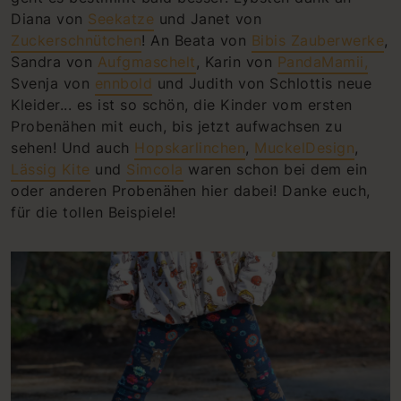
Diana von
Seekatze
und Janet von
Zuckerschnütchen
! An Beata von
Bibis Zauberwerke
,
Sandra von
Aufgmaschelt
, Karin von
PandaMamii,
Svenja von
ennbold
und Judith von Schlottis neue
Kleider... es ist so schön, die Kinder vom ersten
Probenähen mit euch, bis jetzt aufwachsen zu
sehen! Und auch
Hopskarlinchen
,
MuckelDesign
,
Lässig Kite
und
Simcola
waren schon bei dem ein
oder anderen Probenähen hier dabei! Danke euch,
für die tollen Beispiele!