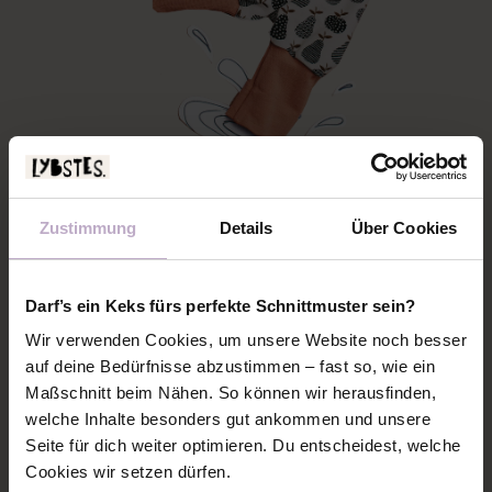
FERTIG IST DIE SEITLICHE TASCHE
FÜR DIE LYBSTES PUMPHOSE!
Zustimmung
Details
Über Cookies
Natürlich kann man sie auch wunderbar farblich
Darf’s ein Keks fürs perfekte Schnittmuster sein?
absetzen. Holt euch Inspiration bei den Lybstes
Wir verwenden Cookies, um unsere Website noch besser
Probenäherinnen, die hier eine bunte Tasche nach
auf deine Bedürfnisse abzustimmen – fast so, wie ein
der anderen auf die Pumphose aufgenäht haben!
Maßschnitt beim Nähen. So können wir herausfinden,
welche Inhalte besonders gut ankommen und unsere
Seite für dich weiter optimieren. Du entscheidest, welche
PUMPHOSE MIT TASCHE VON DEN
Cookies wir setzen dürfen.