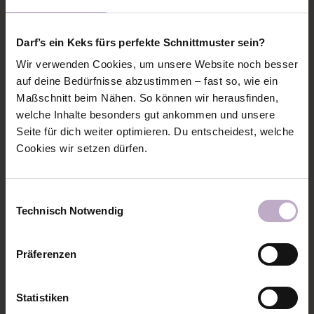
Darf’s ein Keks fürs perfekte Schnittmuster sein?
Wir verwenden Cookies, um unsere Website noch besser
auf deine Bedürfnisse abzustimmen – fast so, wie ein
Maßschnitt beim Nähen. So können wir herausfinden,
welche Inhalte besonders gut ankommen und unsere
Zuerst einen passenden Stoff aussuchen und die
Seite für dich weiter optimieren. Du entscheidest, welche
Dose damit bekleben. Ich habe zuerst Sprühkleber
Cookies wir setzen dürfen.
genommen, da der aber schon etwas älter war, hat
er sich nicht mehr gut verteilt und den Stoff
durchnässt. Notlösung: Klebestift, mit dem es dann
Einwilligungsauswahl
fast noch einfacher ging. Und es hält total gut, hätte
Technisch Notwendig
ich nicht gedacht.
Präferenzen
Die Ränder der Dosen habe ich dann nochmal mit
einer Borte verziert.
Statistiken